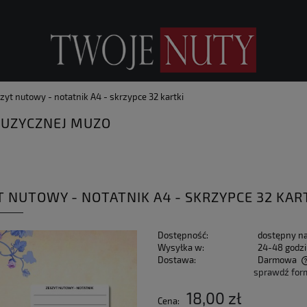
zyt nutowy - notatnik A4 - skrzypce 32 kartki
UZYCZNEJ MUZO
T NUTOWY - NOTATNIK A4 - SKRZYPCE 32 KAR
Dostępność:
dostępny n
Wysyłka w:
24-48 godz
Dostawa:
Darmowa
sprawdź for
Cena nie zawiera ewentualnych kosztów
18,00 zł
Cena:
płatności