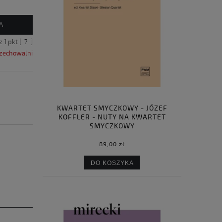
A
sz
1
pkt [
?
]
rzechowalni
KWARTET SMYCZKOWY - JÓZEF
KOFFLER - NUTY NA KWARTET
SMYCZKOWY
89,00 zł
DO KOSZYKA
a ewentualnych kosztów