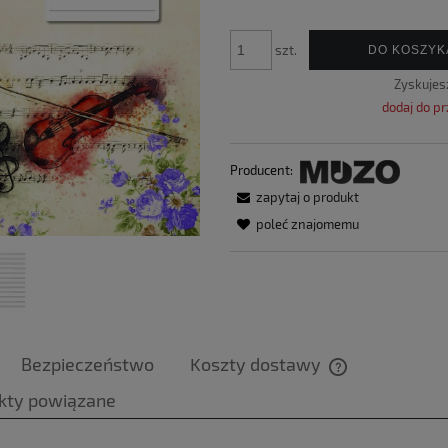
szt.
DO KOSZYK
Zyskuje
dodaj do p
Producent:
zapytaj o produkt
poleć znajomemu
Bezpieczeństwo
Koszty dostawy
kty powiązane
Cena nie zawier
płatności