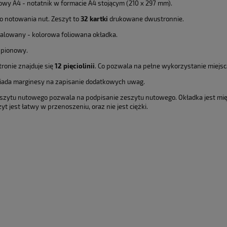
owy A4 - notatnik w formacie A4 stojącym (210 x 297 mm).
 notowania nut. Zeszyt to
32 kartki
drukowane dwustronnie.
ralowany - kolorowa foliowana okładka.
 pionowy.
tronie znajduje się
12 pięciolinii
. Co pozwala na pełne wykorzystanie miejsc
iada marginesy na zapisanie dodatkowych uwag.
szytu nutowego pozwala na podpisanie zeszytu nutowego. Okładka jest mięk
t jest łatwy w przenoszeniu, oraz nie jest ciężki.