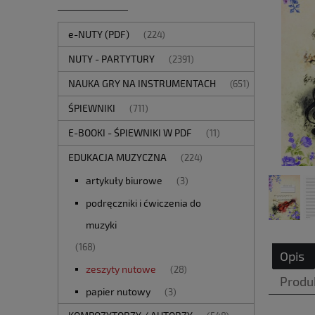
e-NUTY (PDF)
(224)
NUTY - PARTYTURY
(2391)
NAUKA GRY NA INSTRUMENTACH
(651)
ŚPIEWNIKI
(711)
E-BOOKI - ŚPIEWNIKI W PDF
(11)
EDUKACJA MUZYCZNA
(224)
artykuły biurowe
(3)
podręczniki i ćwiczenia do
muzyki
(168)
Opis
zeszyty nutowe
(28)
Produ
papier nutowy
(3)