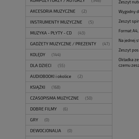
KOMPOZYTORZY / AUTORZY
(548)
Zeszyt nut
AKCESORIA MUZYCZNE
(2)
Wygodny do
Zeszyt spi
INSTRUMENTY MUZYCZNE
(5)
Format A4,
MUZYKA - PŁYTY - CD
(43)
Na jednej s
GADŻETY MUZYCZNE / PREZENTY
(47)
Zeszyt pos
KOLĘDY
(144)
Okładka ze
czemu zeszy
DLA DZIECI
(55)
AUDIOBOOKI i okolice
(2)
KSIĄŻKI
(168)
CZASOPISMA MUZYCZNE
(50)
DOBRE FILMY
(6)
GRY
(0)
DEWOCJONALIA
(0)