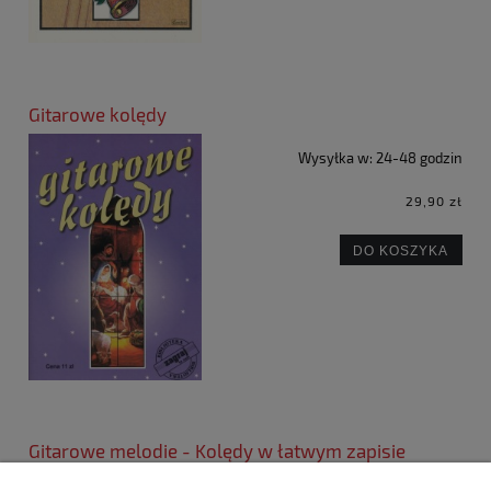
Gitarowe kolędy
Wysyłka w:
24-48 godzin
29,90 zł
DO KOSZYKA
Gitarowe melodie - Kolędy w łatwym zapisie
nutowym i tabulatorowym na gitarę