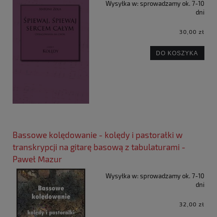
Wysyłka w:
sprowadzamy ok. 7-10
dni
30,00 zł
DO KOSZYKA
Bassowe kolędowanie - kolędy i pastorałki w
transkrypcji na gitarę basową z tabulaturami -
Paweł Mazur
Wysyłka w:
sprowadzamy ok. 7-10
dni
32,00 zł