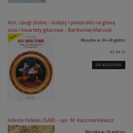
Ach, ubogi żłobie - kolędy i pastorałki na gitarę
solo i kwartety gitarowe - Bartłomiej Marusik
Wysyłka w:
24-48 godzin
32,00 zł
DO KOSZYKA
Adeste Fideles (SAB) - opr. M. Kaczmarkiewicz
Wysyłka w:
24 godziny