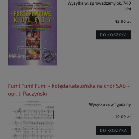
Wysyłka w:
sprowadzamy ok. 7-10
dni
42,90 zł
DO KOSZYKA
Fum! Fum! Fum! - kolęda katalońska na chór SAB -
opr. J. Paczyński
Wysyłka w:
24 godziny
10,00 zł
DO KOSZYKA