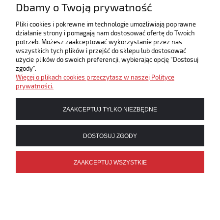
Dbamy o Twoją prywatność
Wysyłka w:
sprowadzamy ok. 7-10
dni
Pliki cookies i pokrewne im technologie umożliwiają poprawne
działanie strony i pomagają nam dostosować ofertę do Twoich
29,90 zł
potrzeb. Możesz zaakceptować wykorzystanie przez nas
wszystkich tych plików i przejść do sklepu lub dostosować
użycie plików do swoich preferencji, wybierając opcję "Dostosuj
DO KOSZYKA
zgody".
Więcej o plikach cookies przeczytasz w naszej Polityce
prywatności.
ZAAKCEPTUJ TYLKO NIEZBĘDNE
DOSTOSUJ ZGODY
«
1
2
3
4
»
ZAAKCEPTUJ WSZYSTKIE
Kolędy
Trudno wyobrazić sobie czas Bożego Narodzenia bez kolędy. Te
piękne pieśni o Bożym Narodzeniu tworzą niepowtarzalny nastrój i
są bardzo ważnym elementem naszej polskiej kultury.