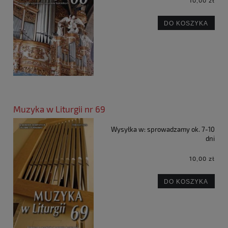
10,00 zł
DO KOSZYKA
Muzyka w Liturgii nr 69
Wysyłka w:
sprowadzamy ok. 7-10
dni
10,00 zł
DO KOSZYKA