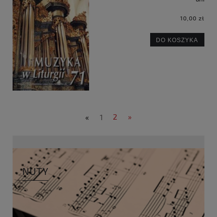
10,00 zł
DO KOSZYKA
«
1
2
»
NUTY