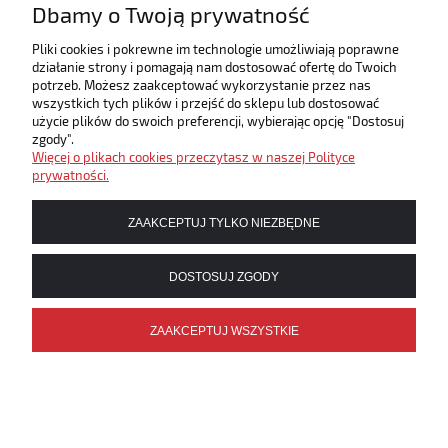
Dbamy o Twoją prywatność
Pliki cookies i pokrewne im technologie umożliwiają poprawne
działanie strony i pomagają nam dostosować ofertę do Twoich
potrzeb. Możesz zaakceptować wykorzystanie przez nas
EDUKACJA
wszystkich tych plików i przejść do sklepu lub dostosować
użycie plików do swoich preferencji, wybierając opcję "Dostosuj
zgody".
Więcej o plikach cookies przeczytasz w naszej Polityce
prywatności.
ZAAKCEPTUJ TYLKO NIEZBĘDNE
DOSTOSUJ ZGODY
ZAAKCEPTUJ WSZYSTKIE
MUZYKA