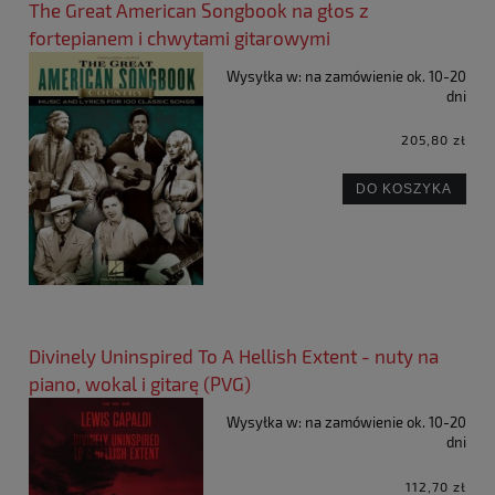
The Great American Songbook na głos z
fortepianem i chwytami gitarowymi
Wysyłka w:
na zamówienie ok. 10-20
dni
205,80 zł
DO KOSZYKA
Divinely Uninspired To A Hellish Extent - nuty na
piano, wokal i gitarę (PVG)
Wysyłka w:
na zamówienie ok. 10-20
dni
112,70 zł