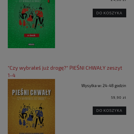
DO KOSZYKA
"Czy wybrałeś już drogę?" PIEŚNI CHWAŁY zeszyt
1-4
Wysyłka w:
24-48 godzin
59,90 zł
DO KOSZYKA