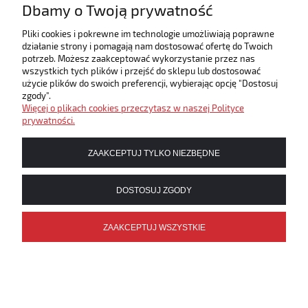
Dbamy o Twoją prywatność
DO KOSZYKA
Pliki cookies i pokrewne im technologie umożliwiają poprawne
działanie strony i pomagają nam dostosować ofertę do Twoich
potrzeb. Możesz zaakceptować wykorzystanie przez nas
wszystkich tych plików i przejść do sklepu lub dostosować
użycie plików do swoich preferencji, wybierając opcję "Dostosuj
zgody".
Więcej o plikach cookies przeczytasz w naszej Polityce
Jimi Hendrix: Smash Hits Vol. 14 - na gitarę (nuty i
prywatności.
tabulatura) - + Audio Online
ZAAKCEPTUJ TYLKO NIEZBĘDNE
Wysyłka w:
na zamówienie ok. 10-20
dni
DOSTOSUJ ZGODY
169,05 zł
Cena (EUR):
34,50 €
ZAAKCEPTUJ WSZYSTKIE
DO KOSZYKA