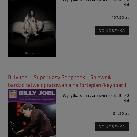
dni
137,20 zł
DO KOSZYKA
Billy Joel - Super Easy Songbook - Śpiewnik -
bardzo łatwe opracowania na fortepian/keyboard
Wysyłka w:
na zamówienie ok. 10-20
dni
94,33 zł
DO KOSZYKA