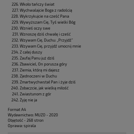
Wkoło tańczy świat
Wychwalajcie Boga z radością
Wykrzykujcie na cześć Pana
Wywyższam Cię, Tyś wielki Bóg
Wznieś oczy swe
Wznoszę dziś chwałę i cześć
Wzywam Cię, Duchu: „Przyjdź”
Wzywam Cię, przyjdź umocnij mnie
Z całej duszy
Zaufaj Panu już dziś
Zbawiciel, On porusza góry
Ziemia, którą mi dajesz
Zjednoczeni w Duchu
Zmartwychwstał Pan i żyje dziś
Zobaczcie, jak wielką miłość
Zwiastunom z gór
Żyję nie ja
Format A4
Wydawnictwo: MUZO - 2020
Objętość - 268 stron
Oprawa: spirala