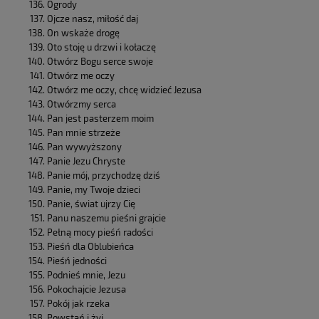
Ogrody
Ojcze nasz, miłość daj
On wskaże drogę
Oto stoję u drzwi i kołaczę
Otwórz Bogu serce swoje
Otwórz me oczy
Otwórz me oczy, chcę widzieć Jezusa
Otwórzmy serca
Pan jest pasterzem moim
Pan mnie strzeże
Pan wywyższony
Panie Jezu Chryste
Panie mój, przychodzę dziś
Panie, my Twoje dzieci
Panie, świat ujrzy Cię
Panu naszemu pieśni grajcie
Pełną mocy pieśń radości
Pieśń dla Oblubieńca
Pieśń jedności
Podnieś mnie, Jezu
Pokochajcie Jezusa
Pokój jak rzeka
Powstań i żyj