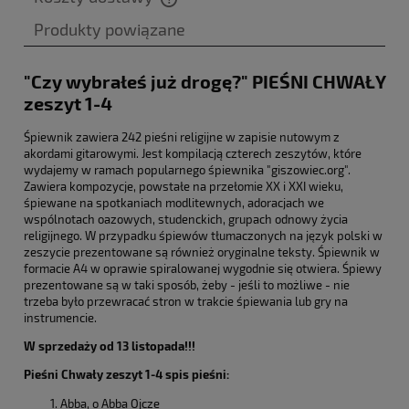
Cena nie zawiera ewentualnych kosztów płatności
Produkty powiązane
"Czy wybrałeś już drogę?" PIEŚNI CHWAŁY
zeszyt 1-4
Śpiewnik zawiera 242 pieśni religijne w zapisie nutowym z
akordami gitarowymi. Jest kompilacją czterech zeszytów, które
wydajemy w ramach popularnego śpiewnika "giszowiec.org".
Zawiera kompozycje, powstałe na przełomie XX i XXI wieku,
śpiewane na spotkaniach modlitewnych, adoracjach we
wspólnotach oazowych, studenckich, grupach odnowy życia
religijnego. W przypadku śpiewów tłumaczonych na język polski w
zeszycie prezentowane są również oryginalne teksty. Śpiewnik w
formacie A4 w oprawie spiralowanej wygodnie się otwiera. Śpiewy
prezentowane są w taki sposób, żeby - jeśli to możliwe - nie
trzeba było przewracać stron w trakcie śpiewania lub gry na
instrumencie.
W sprzedaży od 13 listopada!!!
Pieśni Chwały zeszyt 1-4 spis pieśni:
Abba, o Abba Ojcze