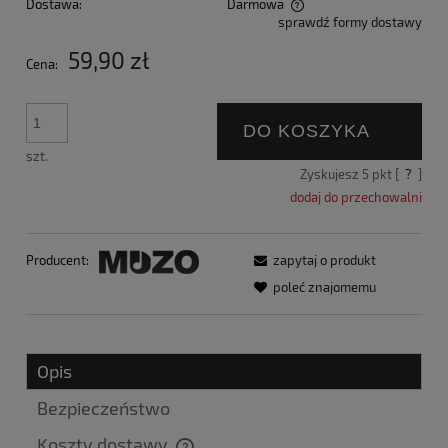
Dostawa:
Darmowa
sprawdź formy dostawy
Cena nie zawiera ewentualnych kosztów płatności
59,90 zł
Cena:
DO KOSZYKA
szt.
Zyskujesz
5
pkt [
?
]
dodaj do przechowalni
Producent:
zapytaj o produkt
poleć znajomemu
Opis
Bezpieczeństwo
Koszty dostawy