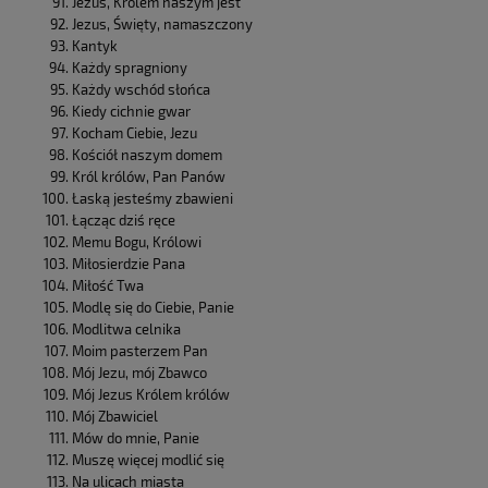
Jezus, Królem naszym jest
Jezus, Święty, namaszczony
Kantyk
Każdy spragniony
Każdy wschód słońca
Kiedy cichnie gwar
Kocham Ciebie, Jezu
Kościół naszym domem
Król królów, Pan Panów
Łaską jesteśmy zbawieni
Łącząc dziś ręce
Memu Bogu, Królowi
Miłosierdzie Pana
Miłość Twa
Modlę się do Ciebie, Panie
Modlitwa celnika
Moim pasterzem Pan
Mój Jezu, mój Zbawco
Mój Jezus Królem królów
Mój Zbawiciel
Mów do mnie, Panie
Muszę więcej modlić się
Na ulicach miasta