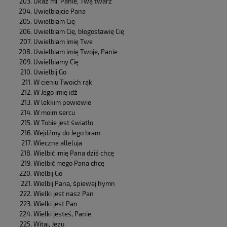
Ukaż mi, Panie, Twą twarz
Uwielbiajcie Pana
Uwielbiam Cię
Uwielbiam Cię, błogosławię Cię
Uwielbiam imię Twe
Uwielbiam imię Twoje, Panie
Uwielbiamy Cię
Uwielbij Go
W cieniu Twoich rąk
W Jego imię idź
W lekkim powiewie
W moim sercu
W Tobie jest światło
Wejdźmy do Jego bram
Wieczne alleluja
Wielbić imię Pana dziś chcę
Wielbić mego Pana chcę
Wielbij Go
Wielbij Pana, śpiewaj hymn
Wielki jest nasz Pan
Wielki jest Pan
Wielki jesteś, Panie
Witaj, Jezu