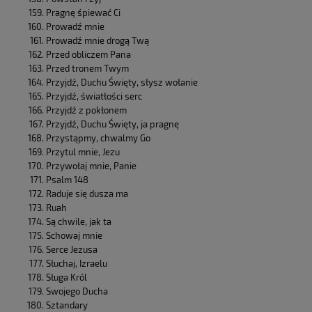
Pragnę śpiewać Ci
Prowadź mnie
Prowadź mnie drogą Twą
Przed obliczem Pana
Przed tronem Twym
Przyjdź, Duchu Święty, słysz wołanie
Przyjdź, światłości serc
Przyjdź z pokłonem
Przyjdź, Duchu Święty, ja pragnę
Przystąpmy, chwalmy Go
Przytul mnie, Jezu
Przywołaj mnie, Panie
Psalm 148
Raduje się dusza ma
Ruah
Są chwile, jak ta
Schowaj mnie
Serce Jezusa
Słuchaj, Izraelu
Sługa Król
Swojego Ducha
Sztandary