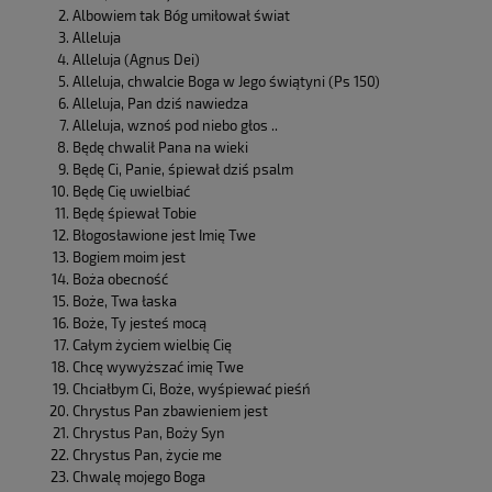
Albowiem tak Bóg umiłował świat
Alleluja
Alleluja (Agnus Dei)
Alleluja, chwalcie Boga w Jego świątyni (Ps 150)
Alleluja, Pan dziś nawiedza
Alleluja, wznoś pod niebo głos ..
Będę chwalił Pana na wieki
Będę Ci, Panie, śpiewał dziś psalm
Będę Cię uwielbiać
Będę śpiewał Tobie
Błogosławione jest Imię Twe
Bogiem moim jest
Boża obecność
Boże, Twa łaska
Boże, Ty jesteś mocą
Całym życiem wielbię Cię
Chcę wywyższać imię Twe
Chciałbym Ci, Boże, wyśpiewać pieśń
Chrystus Pan zbawieniem jest
Chrystus Pan, Boży Syn
Chrystus Pan, życie me
Chwalę mojego Boga