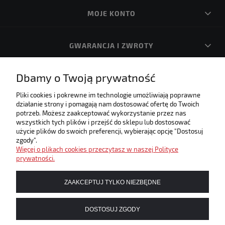
MOJE KONTO
GWARANCJA I ZWROTY
Dbamy o Twoją prywatność
O FIRMIE
Pliki cookies i pokrewne im technologie umożliwiają poprawne
działanie strony i pomagają nam dostosować ofertę do Twoich
Internetowa księgarnia muzyczna! Zapraszamy!
potrzeb. Możesz zaakceptować wykorzystanie przez nas
Umożliwiamy płatności elektroniczne w naszym sklepie
wszystkich tych plików i przejść do sklepu lub dostosować
użycie plików do swoich preferencji, wybierając opcję "Dostosuj
zgody".
Więcej o plikach cookies przeczytasz w naszej Polityce
prywatności.
ZAAKCEPTUJ TYLKO NIEZBĘDNE
DOSTOSUJ ZGODY