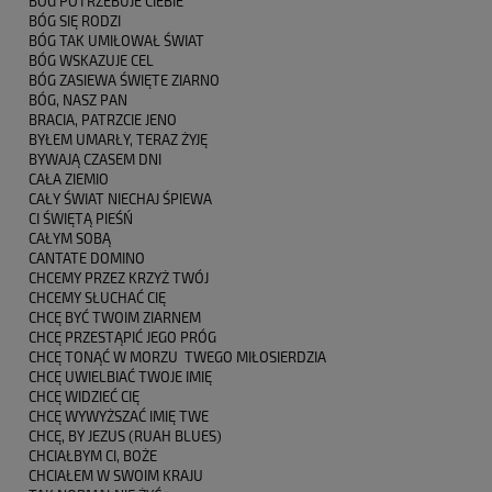
BÓG POTRZEBUJE CIEBIE
BÓG SIĘ RODZI
BÓG TAK UMIŁOWAŁ ŚWIAT
BÓG WSKAZUJE CEL
BÓG ZASIEWA ŚWIĘTE ZIARNO
BÓG, NASZ PAN
BRACIA, PATRZCIE JENO
BYŁEM UMARŁY, TERAZ ŻYJĘ
BYWAJĄ CZASEM DNI
CAŁA ZIEMIO
CAŁY ŚWIAT NIECHAJ ŚPIEWA
CI ŚWIĘTĄ PIEŚŃ
CAŁYM SOBĄ
CANTATE DOMINO
CHCEMY PRZEZ KRZYŻ TWÓJ
CHCEMY SŁUCHAĆ CIĘ
CHCĘ BYĆ TWOIM ZIARNEM
CHCĘ PRZESTĄPIĆ JEGO PRÓG
CHCĘ TONĄĆ W MORZU TWEGO MIŁOSIERDZIA
CHCĘ UWIELBIAĆ TWOJE IMIĘ
CHCĘ WIDZIEĆ CIĘ
CHCĘ WYWYŻSZAĆ IMIĘ TWE
CHCĘ, BY JEZUS (RUAH BLUES)
CHCIAŁBYM CI, BOŻE
CHCIAŁEM W SWOIM KRAJU