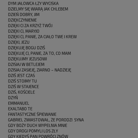
DYM JAŁOWCA ŁZY WYCISKA
DZIELMY SIĘ WIARĄ JAK CHLEBEM
DZIEŃ DOBRY, JIM
DZIĘKCZYNIENIE
DZIĘKI CI ZA KRZYŻ TWÓJ
DZIĘKI CI, MARYJO
DZIĘKI CI, PANIE, ZA CIAŁO TWE I KREW
DZIĘKI, JEZU
DZIĘKUJĘ BOGU DZIŚ
DZIĘKUJĘ CI, PANIE, ZA TO, CO MAM
DZIĘKUJMY JEZUSOWI
DZISIAJ W BETLEJEM
DZISIAJ ZASIEJĘ, ZIARNO – NADZIEJĘ
DZIŚ JEST CZAS
DZIŚ STOIMY TU
DZIŚ W STAJENCE
DZIŚ, KOŚCIELE
DZYŃ
EMMANUEL
EXALTABO TE
FANTASTYCZNE ŚPIEWANIE
GABRIEL ZWIASTOWAŁ, ŻE PORODZI SYNA
GDY BOŻY DUCH WYPEŁNIA MNIE
GDY DROGI POMYLI LOS ZŁY
GDY KIEDYŚ PAN POWRÓCI ZNÓW