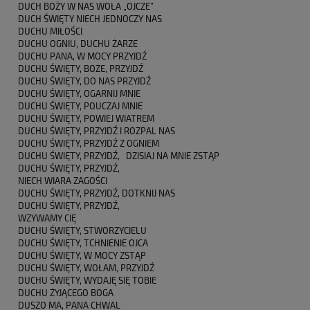
DUCH BOŻY W NAS WOŁA „OJCZE”
DUCH ŚWIĘTY NIECH JEDNOCZY NAS
DUCHU MIŁOŚCI
DUCHU OGNIU, DUCHU ŻARZE
DUCHU PANA, W MOCY PRZYJDŹ
DUCHU ŚWIĘTY, BOŻE, PRZYJDŹ
DUCHU ŚWIĘTY, DO NAS PRZYJDŹ
DUCHU ŚWIĘTY, OGARNIJ MNIE
DUCHU ŚWIĘTY, POUCZAJ MNIE
DUCHU ŚWIĘTY, POWIEJ WIATREM
DUCHU ŚWIĘTY, PRZYJDŹ I ROZPAL NAS
DUCHU ŚWIĘTY, PRZYJDŹ Z OGNIEM
DUCHU ŚWIĘTY, PRZYJDŹ, DZISIAJ NA MNIE ZSTĄP
DUCHU ŚWIĘTY, PRZYJDŹ,
NIECH WIARA ZAGOŚCI
DUCHU ŚWIĘTY, PRZYJDŹ, DOTKNIJ NAS
DUCHU ŚWIĘTY, PRZYJDŹ,
WZYWAMY CIĘ
DUCHU ŚWIĘTY, STWORZYCIELU
DUCHU ŚWIĘTY, TCHNIENIE OJCA
DUCHU ŚWIĘTY, W MOCY ZSTĄP
DUCHU ŚWIĘTY, WOŁAM, PRZYJDŹ
DUCHU ŚWIĘTY, WYDAJĘ SIĘ TOBIE
DUCHU ŻYJĄCEGO BOGA
DUSZO MA, PANA CHWAL