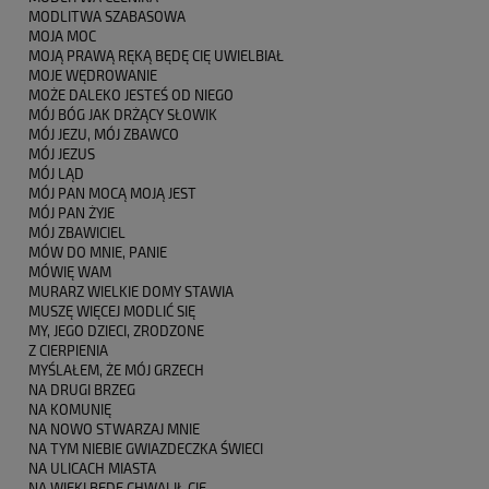
MODLITWA SZABASOWA
MOJA MOC
MOJĄ PRAWĄ RĘKĄ BĘDĘ CIĘ UWIELBIAŁ
MOJE WĘDROWANIE
MOŻE DALEKO JESTEŚ OD NIEGO
MÓJ BÓG JAK DRŻĄCY SŁOWIK
MÓJ JEZU, MÓJ ZBAWCO
MÓJ JEZUS
MÓJ LĄD
MÓJ PAN MOCĄ MOJĄ JEST
MÓJ PAN ŻYJE
MÓJ ZBAWICIEL
MÓW DO MNIE, PANIE
MÓWIĘ WAM
MURARZ WIELKIE DOMY STAWIA
MUSZĘ WIĘCEJ MODLIĆ SIĘ
MY, JEGO DZIECI, ZRODZONE
Z CIERPIENIA
MYŚLAŁEM, ŻE MÓJ GRZECH
NA DRUGI BRZEG
NA KOMUNIĘ
NA NOWO STWARZAJ MNIE
NA TYM NIEBIE GWIAZDECZKA ŚWIECI
NA ULICACH MIASTA
NA WIEKI BĘDĘ CHWALIŁ CIĘ