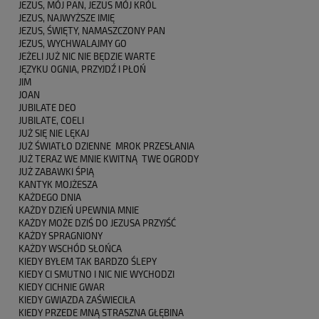
JEZUS, MÓJ PAN, JEZUS MÓJ KRÓL
JEZUS, NAJWYŻSZE IMIĘ
JEZUS, ŚWIĘTY, NAMASZCZONY PAN
JEZUS, WYCHWALAJMY GO
JEŻELI JUŻ NIC NIE BĘDZIE WARTE
JĘZYKU OGNIA, PRZYJDŹ I PŁOŃ
JIM
JOAN
JUBILATE DEO
JUBILATE, COELI
JUŻ SIĘ NIE LĘKAJ
JUŻ ŚWIATŁO DZIENNE MROK PRZESŁANIA
JUŻ TERAZ WE MNIE KWITNĄ TWE OGRODY
JUŻ ZABAWKI ŚPIĄ
KANTYK MOJŻESZA
KAŻDEGO DNIA
KAŻDY DZIEŃ UPEWNIA MNIE
KAŻDY MOŻE DZIŚ DO JEZUSA PRZYJŚĆ
KAŻDY SPRAGNIONY
KAŻDY WSCHÓD SŁOŃCA
KIEDY BYŁEM TAK BARDZO ŚLEPY
KIEDY CI SMUTNO I NIC NIE WYCHODZI
KIEDY CICHNIE GWAR
KIEDY GWIAZDA ZAŚWIECIŁA
KIEDY PRZEDE MNĄ STRASZNA GŁĘBINA