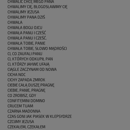
CHWALIĆ CHCĘ MEGO PANA
CHWALIMY CIĘ, BŁOGOSŁAWIMY CIĘ
CHWALIMY JEZUSA
CHWALIMY PANA DZIŚ
CHWAŁA
CHWAŁA BOGU OJCU
CHWAŁA PANU I CZEŚĆ
CHWAŁA PANU I CZEŚĆ.
CHWAŁA TOBIE, PANIE
CHWAŁA TOBIE, SŁOWO MĄDROŚCI
CI, CO ZAUFALI PANU
CI, KTÓRYCH ODKUPIŁ PAN
CI, KTÓRZY JAHWE UFAJĄ
CIĄGLE ZACZYNAM OD NOWA
CICHA NOC
CICHY ZAPADA ZMROK
CIEBIE CAŁĄ DUSZĘ PRAGNĘ
CIEBIE, PANIE, PRAGNĘ
CO ZROBISZ, GDY
CONFITEMINI DOMINO
CRUCEM TUAM
CZARNA MADONNA
CZAS GONI JAK PIASEK W KLEPSYDRZE
CZCIJMY JEZUSA
CZEKAŁEM, CZEKAŁEM