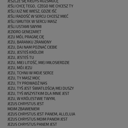
JESZCZE SIĘ KIEDYŚ ROZSMUCĘ
JEŚLI CHCĘ TEGO, CZEGO NIE CHCESZ TY
JEŚLI JUŻ NIE WIESZ, GDZIE IŚĆ
JEŚLI RADOŚĆ W SERCU CHCESZ MIEĆ
JEŚLI SMUTEK W SERCU MASZ
JEŚLI USTAMI SWYMI
JEZIORO GENEZARET
JEZU MÓJ, PRAGNĘ CIĘ
JEZU, BARANKU ZRANIONY
JEZU, DAJ NAM POZNAĆ CIEBIE
JEZU, JESTEŚ KRÓLEM
JEZU, JESTEŚ TU
JEZU, MIEJ LITOŚĆ, MIEJ MIŁOSIERDZIE
JEZU, MÓJ JEZU
JEZU, TCHNIJ W MOJE SERCE
JEZU, TY MASZ MOC
JEZU, TY PROWADŹ NAS
JEZU, TYŚ JEST ŚWIATŁOŚCIĄ MEJ DUSZY
JEZU, TYŚ WSZYSTKIM DLA MNIE JEST
JEZU, W KRÓLESTWIE TWYM,
JEZUS CHRYSTUS JEST
MOIM ZBAWIENIEM
JEZUS CHRYSTUS JEST PANEM, ALLELUJA
JEZUS CHRYSTUS MOIM PANEM JEST
JEZUS CHRYSTUS PANEM JEST