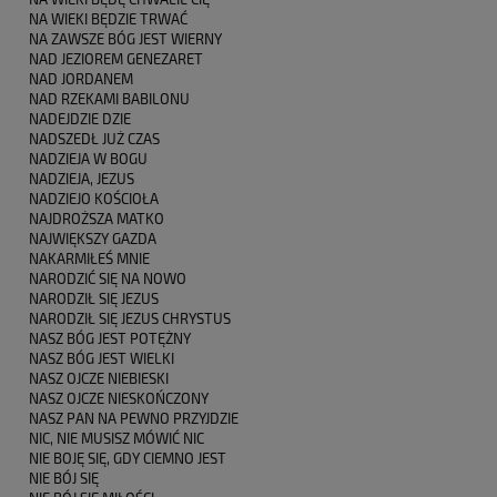
NA WIEKI BĘDZIE TRWAĆ
NA ZAWSZE BÓG JEST WIERNY
NAD JEZIOREM GENEZARET
NAD JORDANEM
NAD RZEKAMI BABILONU
NADEJDZIE DZIE
NADSZEDŁ JUŻ CZAS
NADZIEJA W BOGU
NADZIEJA, JEZUS
NADZIEJO KOŚCIOŁA
NAJDROŻSZA MATKO
NAJWIĘKSZY GAZDA
NAKARMIŁEŚ MNIE
NARODZIĆ SIĘ NA NOWO
NARODZIŁ SIĘ JEZUS
NARODZIŁ SIĘ JEZUS CHRYSTUS
NASZ BÓG JEST POTĘŻNY
NASZ BÓG JEST WIELKI
NASZ OJCZE NIEBIESKI
NASZ OJCZE NIESKOŃCZONY
NASZ PAN NA PEWNO PRZYJDZIE
NIC, NIE MUSISZ MÓWIĆ NIC
NIE BOJĘ SIĘ, GDY CIEMNO JEST
NIE BÓJ SIĘ