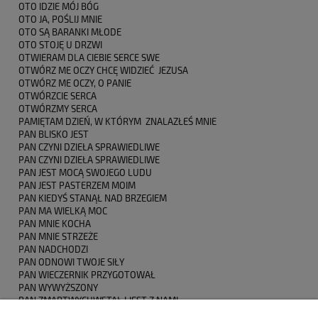
OTO IDZIE MÓJ BÓG
OTO JA, POŚLIJ MNIE
OTO SĄ BARANKI MŁODE
OTO STOJĘ U DRZWI
OTWIERAM DLA CIEBIE SERCE SWE
OTWÓRZ ME OCZY CHCĘ WIDZIEĆ JEZUSA
OTWÓRZ ME OCZY, O PANIE
OTWÓRZCIE SERCA
OTWÓRZMY SERCA
PAMIĘTAM DZIEŃ, W KTÓRYM ZNALAZŁEŚ MNIE
PAN BLISKO JEST
PAN CZYNI DZIEŁA SPRAWIEDLIWE
PAN CZYNI DZIEŁA SPRAWIEDLIWE
PAN JEST MOCĄ SWOJEGO LUDU
PAN JEST PASTERZEM MOIM
PAN KIEDYŚ STANĄŁ NAD BRZEGIEM
PAN MA WIELKĄ MOC
PAN MNIE KOCHA
PAN MNIE STRZEŻE
PAN NADCHODZI
PAN ODNOWI TWOJE SIŁY
PAN WIECZERNIK PRZYGOTOWAŁ
PAN WYWYŻSZONY
PAN ZMARTWYCHWSTAŁ I JEST Z NAMI
PANA WIELBIĆ CHCĘ