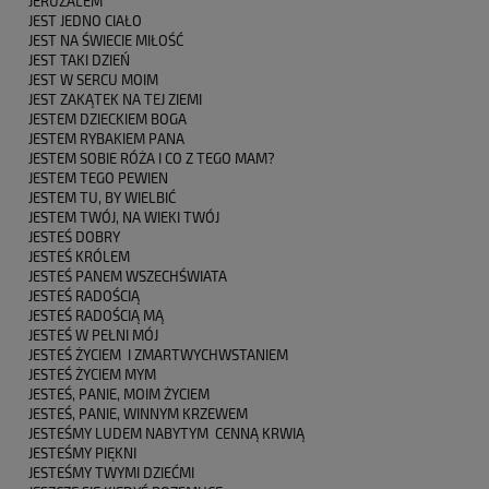
JERUZALEM
JEST JEDNO CIAŁO
JEST NA ŚWIECIE MIŁOŚĆ
JEST TAKI DZIEŃ
JEST W SERCU MOIM
JEST ZAKĄTEK NA TEJ ZIEMI
JESTEM DZIECKIEM BOGA
JESTEM RYBAKIEM PANA
JESTEM SOBIE RÓŻA I CO Z TEGO MAM?
JESTEM TEGO PEWIEN
JESTEM TU, BY WIELBIĆ
JESTEM TWÓJ, NA WIEKI TWÓJ
JESTEŚ DOBRY
JESTEŚ KRÓLEM
JESTEŚ PANEM WSZECHŚWIATA
JESTEŚ RADOŚCIĄ
JESTEŚ RADOŚCIĄ MĄ
JESTEŚ W PEŁNI MÓJ
JESTEŚ ŻYCIEM I ZMARTWYCHWSTANIEM
JESTEŚ ŻYCIEM MYM
JESTEŚ, PANIE, MOIM ŻYCIEM
JESTEŚ, PANIE, WINNYM KRZEWEM
JESTEŚMY LUDEM NABYTYM CENNĄ KRWIĄ
JESTEŚMY PIĘKNI
JESTEŚMY TWYMI DZIEĆMI