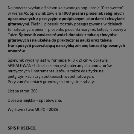
Najnowsze wydanie śpiewnika zwanego popularnie "Giszowcem"
w wersji A5. Śpiewnik zawiera
1000 pieśni i piosenek religijnych
opracowanych z precyzyjnie podpisanymi akordami i chwytami
gitarowymi
. Pieśni i piosenki zostały posegregowane w działach
tematycznych: pieśni i piosenki, piosenki maryjne, kolędy, śpiewy z
Taize.
Śpiewnik zawiera również dodatek z tabelą chwytów
gitarowych i na ukelele do praktycznej nauki oraz tabelę
transpozycji pozwalającą na szybką zmianę tonacji śpiewanych
utworów
.
Śpiewnik wydany jest w formacie 14,8 x 21 cm w oprawie
SPIRALOWANEJ, dzięki czemu jest polecany dla animatorów
muzycznych i instrumentalistów, a także do użytku na
pielgrzymkach czy spotkaniach wspólnotowych.
Przy zamówieniach grupowych korzystne rabaty.
Liczba stron: 360
Oprawa miękka - spiralowana.
Wydawnictwo: MUZO
- 2024
SPIS PIOSENEK: