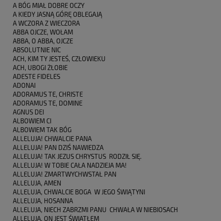
A BÓG MIAŁ DOBRE OCZY
A KIEDY JASNĄ GÓRĘ OBLEGAJĄ
A WCZORA Z WIECZORA
ABBA OJCZE, WOŁAM
ABBA, O ABBA, OJCZE
ABSOLUTNIE NIC
ACH, KIM TY JESTEŚ, CZŁOWIEKU
ACH, UBOGI ŻŁOBIE
ADESTE FIDELES
ADONAI
ADORAMUS TE, CHRISTE
ADORAMUS TE, DOMINE
AGNUS DEI
ALBOWIEM CI
ALBOWIEM TAK BÓG
ALLELUJA! CHWALCIE PANA
ALLELUJA! PAN DZIŚ NAWIEDZA
ALLELUJA! TAK JEZUS CHRYSTUS RODZIŁ SIĘ.
ALLELUJA! W TOBIE CAŁA NADZIEJA MA!
ALLELUJA! ZMARTWYCHWSTAŁ PAN
ALLELUJA, AMEN
ALLELUJA, CHWALCIE BOGA W JEGO ŚWIĄTYNI
ALLELUJA, HOSANNA
ALLELUJA, NIECH ZABRZMI PANU CHWAŁA W NIEBIOSACH
ALLELUJA, ON JEST ŚWIATŁEM