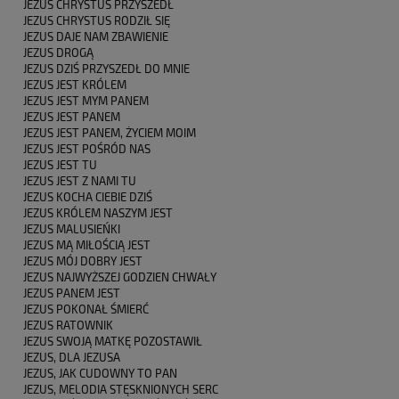
JEZUS CHRYSTUS PRZYSZEDŁ
JEZUS CHRYSTUS RODZIŁ SIĘ
JEZUS DAJE NAM ZBAWIENIE
JEZUS DROGĄ
JEZUS DZIŚ PRZYSZEDŁ DO MNIE
JEZUS JEST KRÓLEM
JEZUS JEST MYM PANEM
JEZUS JEST PANEM
JEZUS JEST PANEM, ŻYCIEM MOIM
JEZUS JEST POŚRÓD NAS
JEZUS JEST TU
JEZUS JEST Z NAMI TU
JEZUS KOCHA CIEBIE DZIŚ
JEZUS KRÓLEM NASZYM JEST
JEZUS MALUSIEŃKI
JEZUS MĄ MIŁOŚCIĄ JEST
JEZUS MÓJ DOBRY JEST
JEZUS NAJWYŻSZEJ GODZIEN CHWAŁY
JEZUS PANEM JEST
JEZUS POKONAŁ ŚMIERĆ
JEZUS RATOWNIK
JEZUS SWOJĄ MATKĘ POZOSTAWIŁ
JEZUS, DLA JEZUSA
JEZUS, JAK CUDOWNY TO PAN
JEZUS, MELODIA STĘSKNIONYCH SERC