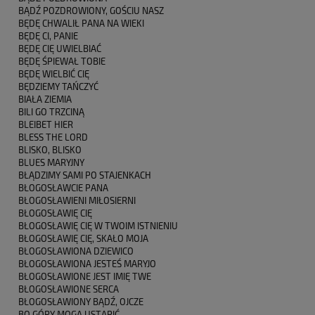
BĄDŹ POZDROWIONY, GOŚCIU NASZ
BĘDĘ CHWALIŁ PANA NA WIEKI
BĘDĘ CI, PANIE
BĘDĘ CIĘ UWIELBIAĆ
BĘDĘ ŚPIEWAŁ TOBIE
BĘDĘ WIELBIĆ CIĘ
BĘDZIEMY TAŃCZYĆ
BIAŁA ZIEMIA
BILI GO TRZCINĄ
BLEIBET HIER
BLESS THE LORD
BLISKO, BLISKO
BLUES MARYJNY
BŁĄDZIMY SAMI PO STAJENKACH
BŁOGOSŁAWCIE PANA
BŁOGOSŁAWIENI MIŁOSIERNI
BŁOGOSŁAWIĘ CIĘ
BŁOGOSŁAWIĘ CIĘ W TWOIM ISTNIENIU
BŁOGOSŁAWIĘ CIĘ, SKAŁO MOJA
BŁOGOSŁAWIONA DZIEWICO
BŁOGOSŁAWIONA JESTEŚ MARYJO
BŁOGOSŁAWIONE JEST IMIĘ TWE
BŁOGOSŁAWIONE SERCA
BŁOGOSŁAWIONY BĄDŹ, OJCZE
BO GÓRY MOGĄ USTĄPIĆ