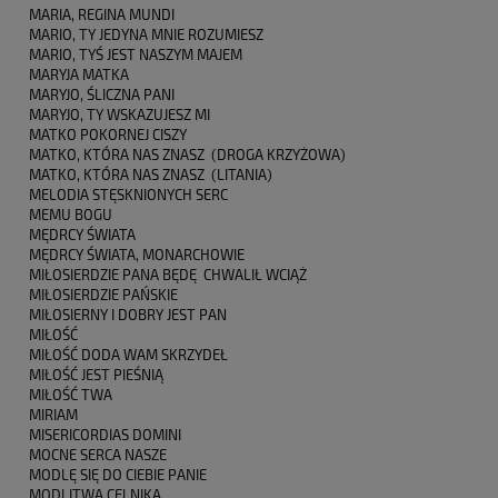
MARIA, REGINA MUNDI
MARIO, TY JEDYNA MNIE ROZUMIESZ
MARIO, TYŚ JEST NASZYM MAJEM
MARYJA MATKA
MARYJO, ŚLICZNA PANI
MARYJO, TY WSKAZUJESZ MI
MATKO POKORNEJ CISZY
MATKO, KTÓRA NAS ZNASZ (DROGA KRZYŻOWA)
MATKO, KTÓRA NAS ZNASZ (LITANIA)
MELODIA STĘSKNIONYCH SERC
MEMU BOGU
MĘDRCY ŚWIATA
MĘDRCY ŚWIATA, MONARCHOWIE
MIŁOSIERDZIE PANA BĘDĘ CHWALIŁ WCIĄŻ
MIŁOSIERDZIE PAŃSKIE
MIŁOSIERNY I DOBRY JEST PAN
MIŁOŚĆ
MIŁOŚĆ DODA WAM SKRZYDEŁ
MIŁOŚĆ JEST PIEŚNIĄ
MIŁOŚĆ TWA
MIRIAM
MISERICORDIAS DOMINI
MOCNE SERCA NASZE
MODLĘ SIĘ DO CIEBIE PANIE
MODLITWA CELNIKA