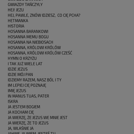
GWIAZDY TAŃCZYŁY
HEJ! JEZU
HEJ, PAWLE, ZNÓW IDZIESZ, CO CIĘ PCHA?
HETMANKA
HISTORIA
HOSANNA BARANKOWI
HOSANNA MEMU BOGU
HOSANNA NA NIEBIOSACH
HOSANNA, KRÓLOWI KRÓLÓW
HOSANNA, KRÓLOWI KRÓLÓW CZEŚĆ
HYMN O KRZYŻU
I TAK JUŻ WIELE LAT
IDZIE JEZUS
IDZIE MÓJ PAN
IDZIEMY RAZEM, NASZ BÓL I TY
IM LEPIEJ CIĘ POZNAJĘ
IMIĘ JEZUS
IN MANUS TUAS, PATER
ISKRA
JA JESTEM BOGIEM
JA KOCHAM CIĘ
JA WIERZĘ, ŻE JEZUS WE MNIE JEST
JA WIERZĘ, ŻE TO JEZUS
JA, WŁAŚNIE JA
JAHWE, JA WIEM, JESTEŚ TU