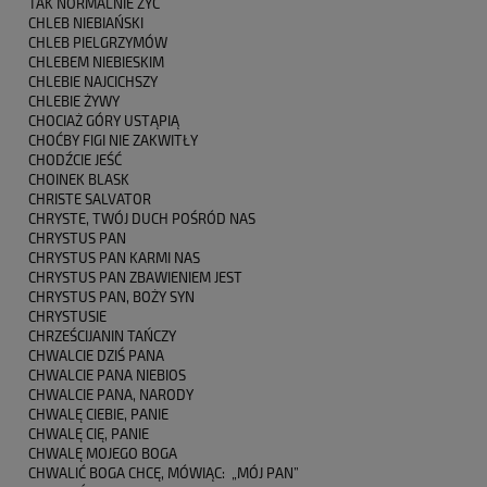
TAK NORMALNIE ŻYĆ
CHLEB NIEBIAŃSKI
CHLEB PIELGRZYMÓW
CHLEBEM NIEBIESKIM
CHLEBIE NAJCICHSZY
CHLEBIE ŻYWY
CHOCIAŻ GÓRY USTĄPIĄ
CHOĆBY FIGI NIE ZAKWITŁY
CHODŹCIE JEŚĆ
CHOINEK BLASK
CHRISTE SALVATOR
CHRYSTE, TWÓJ DUCH POŚRÓD NAS
CHRYSTUS PAN
CHRYSTUS PAN KARMI NAS
CHRYSTUS PAN ZBAWIENIEM JEST
CHRYSTUS PAN, BOŻY SYN
CHRYSTUSIE
CHRZEŚCIJANIN TAŃCZY
CHWALCIE DZIŚ PANA
CHWALCIE PANA NIEBIOS
CHWALCIE PANA, NARODY
CHWALĘ CIEBIE, PANIE
CHWALĘ CIĘ, PANIE
CHWALĘ MOJEGO BOGA
CHWALIĆ BOGA CHCĘ, MÓWIĄC: „MÓJ PAN”