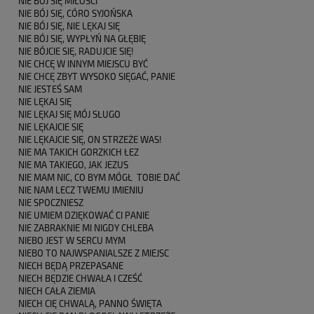
NIE BÓJ SIĘ MIŁOŚCI
NIE BÓJ SIĘ, CÓRO SYJOŃSKA
NIE BÓJ SIĘ, NIE LĘKAJ SIĘ
NIE BÓJ SIĘ, WYPŁYŃ NA GŁĘBIĘ
NIE BÓJCIE SIĘ, RADUJCIE SIĘ!
NIE CHCĘ W INNYM MIEJSCU BYĆ
NIE CHCĘ ZBYT WYSOKO SIĘGAĆ, PANIE
NIE JESTEŚ SAM
NIE LĘKAJ SIĘ
NIE LĘKAJ SIĘ MÓJ SŁUGO
NIE LĘKAJCIE SIĘ
NIE LĘKAJCIE SIĘ, ON STRZEŻE WAS!
NIE MA TAKICH GORZKICH ŁEZ
NIE MA TAKIEGO, JAK JEZUS
NIE MAM NIC, CO BYM MÓGŁ TOBIE DAĆ
NIE NAM LECZ TWEMU IMIENIU
NIE SPOCZNIESZ
NIE UMIEM DZIĘKOWAĆ CI PANIE
NIE ZABRAKNIE MI NIGDY CHLEBA
NIEBO JEST W SERCU MYM
NIEBO TO NAJWSPANIALSZE Z MIEJSC
NIECH BĘDĄ PRZEPASANE
NIECH BĘDZIE CHWAŁA I CZEŚĆ
NIECH CAŁA ZIEMIA
NIECH CIĘ CHWALĄ, PANNO ŚWIĘTA