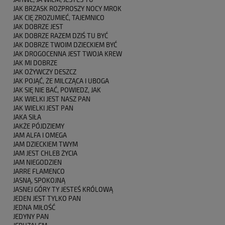
JAK BRZASK ROZPROSZY NOCY MROK
JAK CIĘ ZROZUMIEĆ, TAJEMNICO
JAK DOBRZE JEST
JAK DOBRZE RAZEM DZIŚ TU BYĆ
JAK DOBRZE TWOIM DZIECKIEM BYĆ
JAK DROGOCENNA JEST TWOJA KREW
JAK MI DOBRZE
JAK OŻYWCZY DESZCZ
JAK POJĄĆ, ŻE MILCZĄCA I UBOGA
JAK SIĘ NIE BAĆ, POWIEDZ, JAK
JAK WIELKI JEST NASZ PAN
JAK WIELKI JEST PAN
JAKA SIŁA
JAKŻE PÓJDZIEMY
JAM ALFA I OMEGA
JAM DZIECKIEM TWYM
JAM JEST CHLEB ŻYCIA
JAM NIEGODZIEN
JARRE FLAMENCO
JASNĄ, SPOKOJNĄ
JASNEJ GÓRY TY JESTEŚ KRÓLOWĄ
JEDEN JEST TYLKO PAN
JEDNA MIŁOŚĆ
JEDYNY PAN