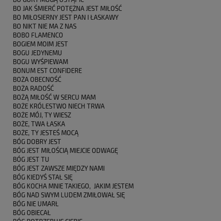
BO JAK ŚMIERĆ POTĘŻNA JEST MIŁOŚĆ
BO MIŁOSIERNY JEST PAN I ŁASKAWY
BO NIKT NIE MA Z NAS
BOBO FLAMENCO
BOGIEM MOIM JEST
BOGU JEDYNEMU
BOGU WYŚPIEWAM
BONUM EST CONFIDERE
BOŻA OBECNOŚĆ
BOŻA RADOŚĆ
BOŻĄ MIŁOŚĆ W SERCU MAM
BOŻE KRÓLESTWO NIECH TRWA
BOŻE MÓJ, TY WIESZ
BOŻE, TWA ŁASKA
BOŻE, TY JESTEŚ MOCĄ
BÓG DOBRY JEST
BÓG JEST MIŁOŚCIĄ MIEJCIE ODWAGĘ
BÓG JEST TU
BÓG JEST ZAWSZE MIĘDZY NAMI
BÓG KIEDYŚ STAŁ SIĘ
BÓG KOCHA MNIE TAKIEGO, JAKIM JESTEM
BÓG NAD SWYM LUDEM ZMIŁOWAŁ SIĘ
BÓG NIE UMARŁ
BÓG OBIECAŁ