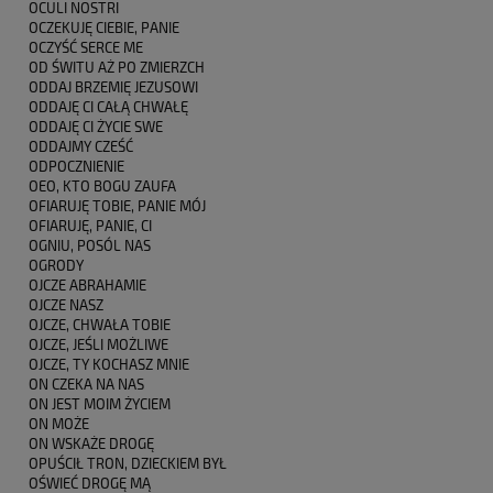
OCULI NOSTRI
OCZEKUJĘ CIEBIE, PANIE
OCZYŚĆ SERCE ME
OD ŚWITU AŻ PO ZMIERZCH
ODDAJ BRZEMIĘ JEZUSOWI
ODDAJĘ CI CAŁĄ CHWAŁĘ
ODDAJĘ CI ŻYCIE SWE
ODDAJMY CZEŚĆ
ODPOCZNIENIE
OEO, KTO BOGU ZAUFA
OFIARUJĘ TOBIE, PANIE MÓJ
OFIARUJĘ, PANIE, CI
OGNIU, POSÓL NAS
OGRODY
OJCZE ABRAHAMIE
OJCZE NASZ
OJCZE, CHWAŁA TOBIE
OJCZE, JEŚLI MOŻLIWE
OJCZE, TY KOCHASZ MNIE
ON CZEKA NA NAS
ON JEST MOIM ŻYCIEM
ON MOŻE
ON WSKAŻE DROGĘ
OPUŚCIŁ TRON, DZIECKIEM BYŁ
OŚWIEĆ DROGĘ MĄ