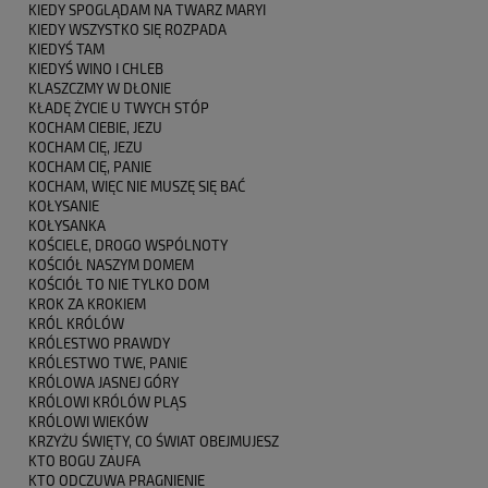
KIEDY SPOGLĄDAM NA TWARZ MARYI
KIEDY WSZYSTKO SIĘ ROZPADA
KIEDYŚ TAM
KIEDYŚ WINO I CHLEB
KLASZCZMY W DŁONIE
KŁADĘ ŻYCIE U TWYCH STÓP
KOCHAM CIEBIE, JEZU
KOCHAM CIĘ, JEZU
KOCHAM CIĘ, PANIE
KOCHAM, WIĘC NIE MUSZĘ SIĘ BAĆ
KOŁYSANIE
KOŁYSANKA
KOŚCIELE, DROGO WSPÓLNOTY
KOŚCIÓŁ NASZYM DOMEM
KOŚCIÓŁ TO NIE TYLKO DOM
KROK ZA KROKIEM
KRÓL KRÓLÓW
KRÓLESTWO PRAWDY
KRÓLESTWO TWE, PANIE
KRÓLOWA JASNEJ GÓRY
KRÓLOWI KRÓLÓW PLĄS
KRÓLOWI WIEKÓW
KRZYŻU ŚWIĘTY, CO ŚWIAT OBEJMUJESZ
KTO BOGU ZAUFA
KTO ODCZUWA PRAGNIENIE