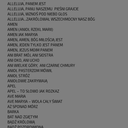
ALLELUJA, PANEM JEST
ALLELUJA, PANU NASZEMU PIEŚNI GRAJCIE
ALLELUJA, WZNOŚ POD NIEBO GŁOS
ALLELUJA...ZAKRÓLOWAŁ WSZECHMOCNY NASZ BÓG
AMEN
AMEN (ANIOŁ RZEKŁ MARII)
AMEN JAK MARYJA
AMEN, AMEN, BÓG MIŁOŚCIĄ JEST
AMEN, JEDEN TYLKO JEST PANEM
AMEN, JEZUS MOIM PANEM
ANI BRAT MÓJ, ANI SIOSTRA
ANI OKO, ANI UCHO
ANI WIELKIE GÓRY, ANI CZARNE CHMURY
ANIOŁ PASTERZOM MÓWIŁ
ANIOŁ STRÓŻ
ANIOŁOWIE ZAKRYWAJĄ
APEL
APEL – TO SŁOWO JAK ROZKAZ
AVE MARIA
AVE MARYJA – WOŁA CAŁY ŚWIAT
AŻ SPONAD MÓRZ
BARKA
BAT NAD ZGIĘTYM
BĄDŹ KRÓLOWĄ
BĄDŹ POZDROWIONA