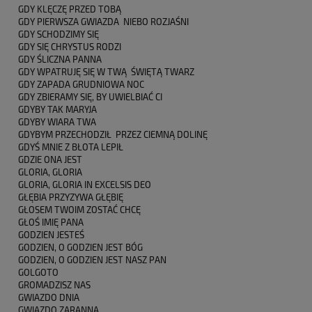
GDY KLĘCZĘ PRZED TOBĄ
GDY PIERWSZA GWIAZDA NIEBO ROZJAŚNI
GDY SCHODZIMY SIĘ
GDY SIĘ CHRYSTUS RODZI
GDY ŚLICZNA PANNA
GDY WPATRUJĘ SIĘ W TWĄ ŚWIĘTĄ TWARZ
GDY ZAPADA GRUDNIOWA NOC
GDY ZBIERAMY SIĘ, BY UWIELBIAĆ CI
GDYBY TAK MARYJA
GDYBY WIARA TWA
GDYBYM PRZECHODZIŁ PRZEZ CIEMNĄ DOLINĘ
GDYŚ MNIE Z BŁOTA LEPIŁ
GDZIE ONA JEST
GLORIA, GLORIA
GLORIA, GLORIA IN EXCELSIS DEO
GŁĘBIA PRZYZYWA GŁĘBIĘ
GŁOSEM TWOIM ZOSTAĆ CHCĘ
GŁOŚ IMIĘ PANA
GODZIEN JESTEŚ
GODZIEN, O GODZIEN JEST BÓG
GODZIEN, O GODZIEN JEST NASZ PAN
GOLGOTO
GROMADZISZ NAS
GWIAZDO DNIA
GWIAZDO ZARANNA