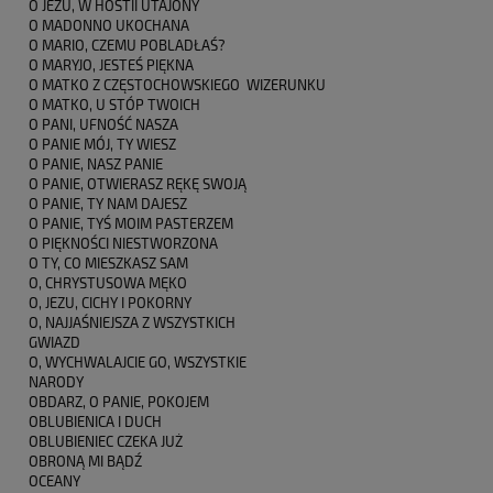
O JEZU, W HOSTII UTAJONY
O MADONNO UKOCHANA
O MARIO, CZEMU POBLADŁAŚ?
O MARYJO, JESTEŚ PIĘKNA
O MATKO Z CZĘSTOCHOWSKIEGO WIZERUNKU
O MATKO, U STÓP TWOICH
O PANI, UFNOŚĆ NASZA
O PANIE MÓJ, TY WIESZ
O PANIE, NASZ PANIE
O PANIE, OTWIERASZ RĘKĘ SWOJĄ
O PANIE, TY NAM DAJESZ
O PANIE, TYŚ MOIM PASTERZEM
O PIĘKNOŚCI NIESTWORZONA
O TY, CO MIESZKASZ SAM
O, CHRYSTUSOWA MĘKO
O, JEZU, CICHY I POKORNY
O, NAJJAŚNIEJSZA Z WSZYSTKICH
GWIAZD
O, WYCHWALAJCIE GO, WSZYSTKIE
NARODY
OBDARZ, O PANIE, POKOJEM
OBLUBIENICA I DUCH
OBLUBIENIEC CZEKA JUŻ
OBRONĄ MI BĄDŹ
OCEANY