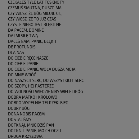
CZEKAŁEŚ TYLE LAT TĘSKNOTY
CZEMUŚ SMUTNA, DUSZO MA
CZY WIESZ, ŻE BÓG MIŁUJE CIĘ
CZY WIESZ, ŻE TO JUŻ CZAS
CZYSTE NIEBO JEST BŁĘKITNE
DA PACEM, DOMINE
DAJ MI SIŁĘ TWĄ
DAŁEŚ NAM, PANIE, BŁĘKIT
DE PROFUNDIS
DLA NAS
DO CIEBIE RĘCE NASZE
DO CIEBIE, PANIE
DO CIEBIE, PANIE, WOŁA DUSZA MOJA
DO MNIE WRÓĆ
DO NASZYCH SERC, DO WSZYSTKICH SERC
DO SZOPY, HEJ PASTERZE
DO WOLNOŚCI WIEDZIE NIBY WIELE DRÓG
DOBRA MATKO I KRÓLOWO
DOBRO WYPEŁNIA TEJ RZEKI BIEG
DOBRY BÓG
DONA NOBIS PACEM
DOSTALIŚMY
DOTKNĄŁ MNIE DZIŚ PAN
DOTKNIJ, PANIE, MOICH OCZU
DROGA KRZYŻOWA