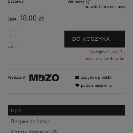
Dostawa:
Darmowa
sprawdź formy dostawy
Cena nie zawiera ewentualnych kosztów płatności
18,00 zł
Cena:
DO KOSZYKA
szt.
Zyskujesz
1
pkt [
?
]
dodaj do przechowalni
Producent:
zapytaj o produkt
poleć znajomemu
Opis
Bezpieczeństwo
Koszty dostawy