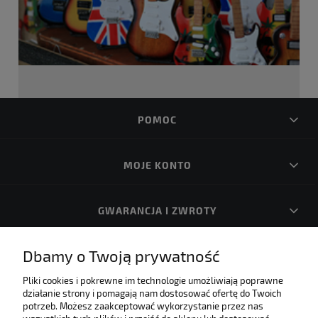
POMOC
MOJE KONTO
GWARANCJA I ZWROTY
Dbamy o Twoją prywatność
O FIRMIE
Pliki cookies i pokrewne im technologie umożliwiają poprawne
działanie strony i pomagają nam dostosować ofertę do Twoich
Internetowa księgarnia muzyczna! Zapraszamy!
potrzeb. Możesz zaakceptować wykorzystanie przez nas
Umożliwiamy płatności elektroniczne w naszym sklepie