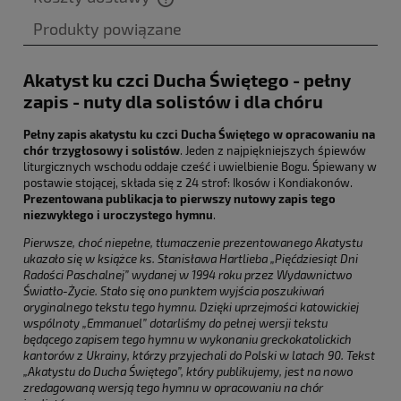
Cena nie zawiera ewentualnych kosztów płatności
Produkty powiązane
Akatyst ku czci Ducha Świętego - pełny
zapis - nuty dla solistów i dla chóru
Pełny zapis akatystu ku czci Ducha Świętego w opracowaniu na
chór trzygłosowy i solistów
. Jeden z najpiękniejszych śpiewów
liturgicznych wschodu oddaje cześć i uwielbienie Bogu. Śpiewany w
postawie stojącej, składa się z 24 strof: Ikosów i Kondiakonów.
Prezentowana publikacja to pierwszy nutowy zapis tego
niezwykłego i uroczystego hymnu
.
Pierwsze, choć niepełne, tłumaczenie prezentowanego Akatystu
ukazało się w książce ks. Stanisława Hartlieba „Pięćdziesiąt Dni
Radości Paschalnej” wydanej w 1994 roku przez Wydawnictwo
Światło-Życie. Stało się ono punktem wyjścia poszukiwań
oryginalnego tekstu tego hymnu. Dzięki uprzejmości katowickiej
wspólnoty „Emmanuel” dotarliśmy do pełnej wersji tekstu
będącego zapisem tego hymnu w wykonaniu greckokatolickich
kantorów z Ukrainy, którzy przyjechali do Polski w latach 90. Tekst
„Akatystu do Ducha Świętego”, który publikujemy, jest na nowo
zredagowaną wersją tego hymnu w opracowaniu na chór