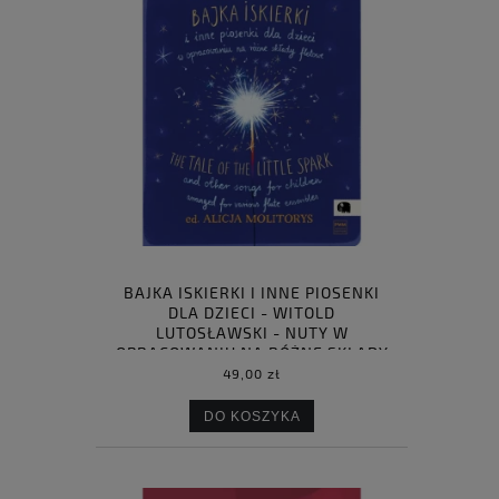
BAJKA ISKIERKI I INNE PIOSENKI
DLA DZIECI - WITOLD
LUTOSŁAWSKI - NUTY W
OPRACOWANIU NA RÓŻNE SKŁADY
FLETOWE
49,00 zł
DO KOSZYKA