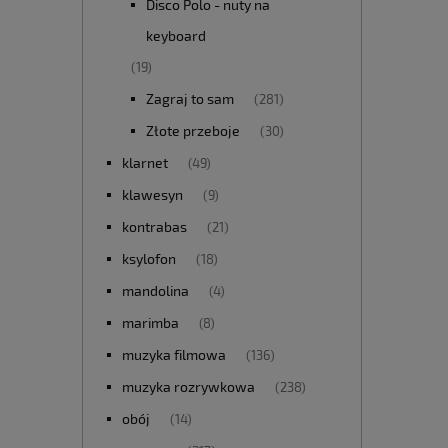
Disco Polo - nuty na
keyboard
(19)
Zagraj to sam
(281)
Złote przeboje
(30)
klarnet
(49)
klawesyn
(9)
kontrabas
(21)
ksylofon
(18)
mandolina
(4)
marimba
(8)
muzyka filmowa
(136)
muzyka rozrywkowa
(238)
obój
(14)