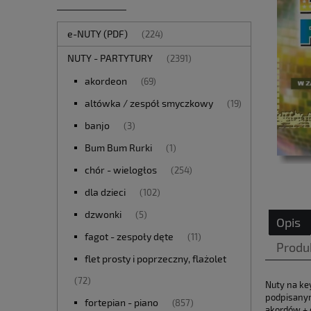
e-NUTY (PDF)
(224)
NUTY - PARTYTURY
(2391)
akordeon
(69)
altówka / zespół smyczkowy
(19)
banjo
(3)
Bum Bum Rurki
(1)
chór - wielogłos
(254)
dla dzieci
(102)
dzwonki
(5)
Opis
fagot - zespoły dęte
(11)
Produ
flet prosty i poprzeczny, flażolet
(72)
Nuty na key
podpisanym
fortepian - piano
(857)
akordów + 