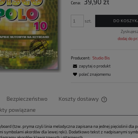
39,90 zł
Cena:
płatności
szt.
DO KOSZYK
Zyskujes
dodaj do p
Producent:
Studio Bis
zapytaj o produkt
poleć znajomemu
Bezpieczeństwo
Koszty dostawy
kty powiązane
Cena nie zawier
płatności
board (tzw. pryma czyli linia melodyczna zapisana na jednej pięciolinii dla p
i symbolami akordów dla lewej ręki). Dodatkowo tekst z nadpisanymi sym
diagramy akordów klawiszowych i gitarowych.