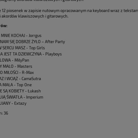
 12 piosenek w zapisie nutowym opracowanym na keyboard wraz z tekstami
 akordów klawiszowych i gitarowych.
rów:
 MNIE KOCHAJ - Jorrgus
NAM SIĘ DOBRZE ŻYŁO – After Party
 SERCU MASZ - Top Girls
A JEST TA DZIEWCZYNA - Playboys
LOWA - MiłyPan
Y MAŁO - Masters
O MIŁOŚCI - R-Max
Z I WCIĄŻ - CamaSutra
A MAŁA - Top One
E SĄ KOBIETY - Łukash
UJĄ ŚWIATŁA - Imperium
UJANY - Extazy
n: 36