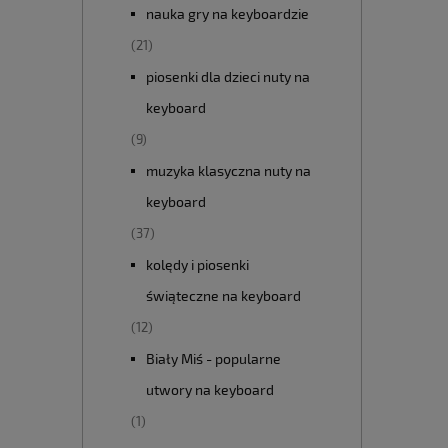
nauka gry na keyboardzie
(21)
piosenki dla dzieci nuty na
keyboard
(9)
muzyka klasyczna nuty na
keyboard
(37)
kolędy i piosenki
świąteczne na keyboard
(12)
Biały Miś - popularne
utwory na keyboard
(1)