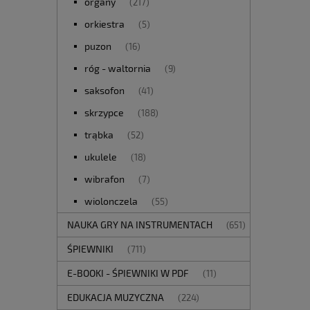
organy
(217)
orkiestra
(5)
puzon
(16)
róg - waltornia
(9)
saksofon
(41)
skrzypce
(188)
trąbka
(52)
ukulele
(18)
wibrafon
(7)
wiolonczela
(55)
NAUKA GRY NA INSTRUMENTACH
(651)
ŚPIEWNIKI
(711)
E-BOOKI - ŚPIEWNIKI W PDF
(11)
EDUKACJA MUZYCZNA
(224)