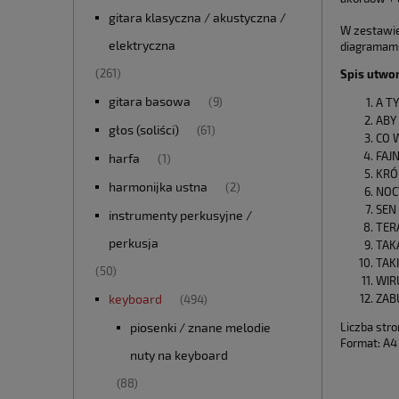
gitara klasyczna / akustyczna /
W zestawie
elektryczna
diagramami
(261)
Spis utwo
gitara basowa
(9)
A TY
ABY 
głos (soliści)
(61)
CO W
FAJN
harfa
(1)
KRÓ
harmonijka ustna
(2)
NOC
SEN 
instrumenty perkusyjne /
TERA
perkusja
TAK
TAKI
(50)
WIR
ZAB
keyboard
(494)
Liczba stro
piosenki / znane melodie
Format: A4
nuty na keyboard
(88)