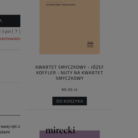
A
z
3
pkt [
?
]
rzechowalni
KWARTET SMYCZKOWY - JÓZEF
KOFFLER - NUTY NA KWARTET
SMYCZKOWY
89,00 zł
DO KOSZYKA
a ewentualnych kosztów
rawej ręki z
bolami