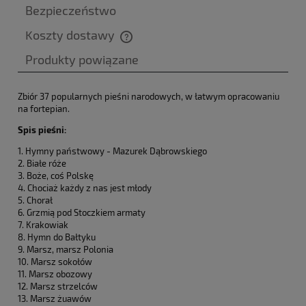
Bezpieczeństwo
Koszty dostawy
Cena nie zawiera ewentualnych kosztów płatności
Produkty powiązane
Zbiór 37 popularnych pieśni narodowych, w łatwym opracowaniu
na fortepian.
Spis pieśni:
1. Hymny państwowy - Mazurek Dąbrowskiego
2. Białe róże
3. Boże, coś Polskę
4. Chociaż każdy z nas jest młody
5. Chorał
6. Grzmią pod Stoczkiem armaty
7. Krakowiak
8. Hymn do Bałtyku
9. Marsz, marsz Polonia
10. Marsz sokołów
11. Marsz obozowy
12. Marsz strzelców
13. Marsz żuawów