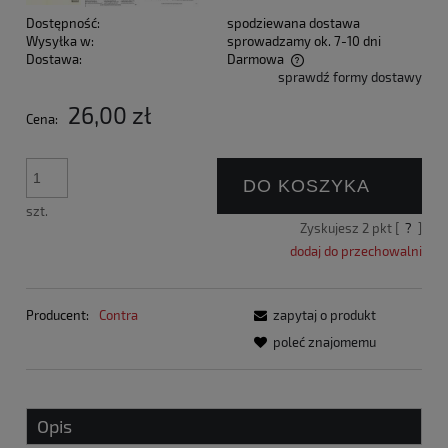
Dostępność:
spodziewana dostawa
Wysyłka w:
sprowadzamy ok. 7-10 dni
Dostawa:
Darmowa
sprawdź formy dostawy
Cena nie zawiera ewentualnych kosztów płatności
26,00 zł
Cena:
DO KOSZYKA
szt.
Zyskujesz
2
pkt [
?
]
dodaj do przechowalni
Producent:
Contra
zapytaj o produkt
poleć znajomemu
Opis