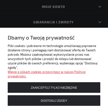
MOJE KONTO
GWARANCJA I ZWROTY
Dbamy o Twoją prywatność
O FIRMIE
Pliki cookies i pokrewne im technologie umożliwiają poprawne
działanie strony i pomagają nam dostosować ofertę do Twoich
Internetowa księgarnia muzyczna! Zapraszamy!
potrzeb. Możesz zaakceptować wykorzystanie przez nas
Umożliwiamy płatności elektroniczne w naszym sklepie
wszystkich tych plików i przejść do sklepu lub dostosować
użycie plików do swoich preferencji, wybierając opcję "Dostosuj
zgody".
Więcej o plikach cookies przeczytasz w naszej Polityce
prywatności.
ZAAKCEPTUJ TYLKO NIEZBĘDNE
DOSTOSUJ ZGODY