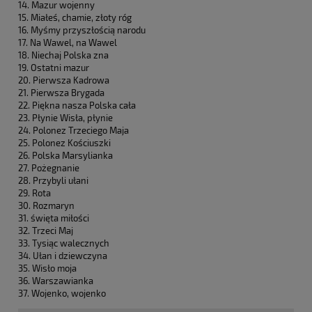
14. Mazur wojenny
15. Miałeś, chamie, złoty róg
16. Myśmy przyszłością narodu
17. Na Wawel, na Wawel
18. Niechaj Polska zna
19. Ostatni mazur
20. Pierwsza Kadrowa
21. Pierwsza Brygada
22. Piękna nasza Polska cała
23. Płynie Wisła, płynie
24. Polonez Trzeciego Maja
25. Polonez Kościuszki
26. Polska Marsylianka
27. Pożegnanie
28. Przybyli ułani
29. Rota
30. Rozmaryn
31. święta miłości
32. Trzeci Maj
33. Tysiąc walecznych
34. Ułan i dziewczyna
35. Wisło moja
36. Warszawianka
37. Wojenko, wojenko