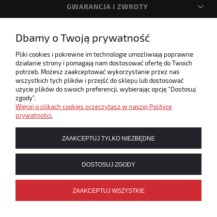
GWARANCJA I ZWROTY
Dbamy o Twoją prywatność
O FIRMIE
Pliki cookies i pokrewne im technologie umożliwiają poprawne
działanie strony i pomagają nam dostosować ofertę do Twoich
Internetowa księgarnia muzyczna! Zapraszamy!
potrzeb. Możesz zaakceptować wykorzystanie przez nas
Umożliwiamy płatności elektroniczne w naszym sklepie
wszystkich tych plików i przejść do sklepu lub dostosować
użycie plików do swoich preferencji, wybierając opcję "Dostosuj
zgody".
Więcej o plikach cookies przeczytasz w naszej Polityce
prywatności.
ZAAKCEPTUJ TYLKO NIEZBĘDNE
DOSTOSUJ ZGODY
ZAAKCEPTUJ WSZYSTKIE
POKAŻ PEŁNĄ WERSJĘ STRONY