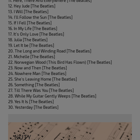
11. Here, There And Everywhere [The Beatles]
12. Hey Jude [The Beatles]
13. I Will [The Beatles]
14. I’ll Follow the Sun [The Beatles]
15. If I Fell [The Beatles]
16. In My Life [The Beatles]
17. It’s Only Love [The Beatles]
18. Julia [The Beatles]
19. Let It be [The Beatles]
20. The Long and Winding Road [The Beatles]
21. Michelle [The Beatles]
22. Norwegian Wood (This Bird Has Flown) [The Beatles]
23. Now and Then [The Beatles]
24. Nowhere Man [The Beatles]
25. She’s Leaving Home [The Beatles]
26. Something [The Beatles]
27. Till There Was You [The Beatles]
28. While My Guitar Gently Weeps [The Beatles]
29. Yes It Is [The Beatles]
30. Yesterday [The Beatles]
NUTY