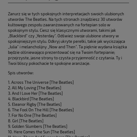
Cena nie zawiera ewentualnych kosztów płatności
Zanurz się w tych spokojnych interpretacjach swoich ulubionych
utworów The Beatles. Na tych stronach znajdziesz 30 utworów
kultowego zespołu zaaranżowanych na fortepian solo w
spokojnym stylu. Ciesz się klasycznymi utworami, takimi jak
„Blackbird” czy „Yesterday”. Odśwież swoje ulubione utwory w
spokojniejszym stylu. Odkryj ukryte perełki, takie jak wyciszająca
„Julia” i melancholijny „Now and Then”. Ta pięknie wydana książka
będzie olśniewająco prezentować się na Twoim fortepianie;
przejrzyste, jasne strony to czysta przyjemność z czytania. Ty i
Twoi bliscy pokochacie te spokojne aranżacje.
Spis utworów:
1. Across The Universe [The Beatles]
2. All My Loving [The Beatles]
3. And I Love Her [The Beatles]
4. Blackbird [The Beatles]
5. Eleanor Rigby [The Beatles]
6. The Fool On The Hill [The Beatles]
7. For No One [The Beatles]
8. Girl [The Beatles]
9. Golden Slumbers [The Beatles]
10. Here Comes the Sun [The Beatles]