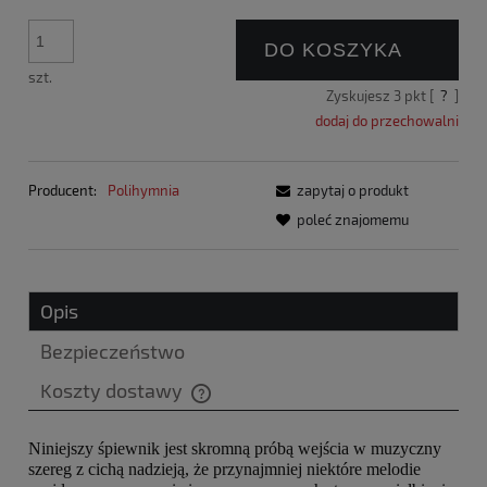
DO KOSZYKA
szt.
Zyskujesz
3
pkt [
?
]
dodaj do przechowalni
Producent:
Polihymnia
zapytaj o produkt
poleć znajomemu
Opis
Bezpieczeństwo
Koszty dostawy
Cena nie zawiera ewentualnych kosztów płatności
Niniejszy śpiewnik jest skromną próbą wejścia w muzyczny
szereg z cichą nadzieją, że przynajmniej niektóre melodie