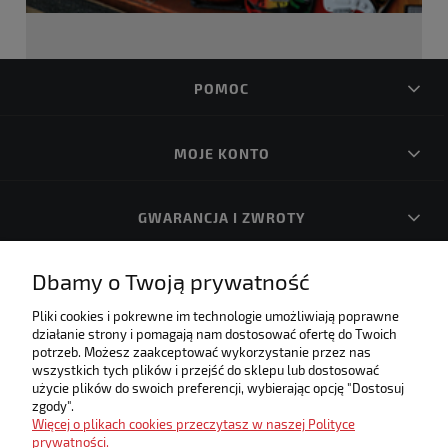
POMOC
MOJE KONTO
GWARANCJA I ZWROTY
Dbamy o Twoją prywatność
O FIRMIE
Pliki cookies i pokrewne im technologie umożliwiają poprawne
działanie strony i pomagają nam dostosować ofertę do Twoich
Internetowa księgarnia muzyczna! Zapraszamy!
potrzeb. Możesz zaakceptować wykorzystanie przez nas
Umożliwiamy płatności elektroniczne w naszym sklepie
wszystkich tych plików i przejść do sklepu lub dostosować
użycie plików do swoich preferencji, wybierając opcję "Dostosuj
zgody".
Więcej o plikach cookies przeczytasz w naszej Polityce
prywatności.