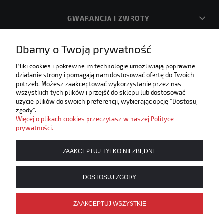
GWARANCJA I ZWROTY
Dbamy o Twoją prywatność
O FIRMIE
Pliki cookies i pokrewne im technologie umożliwiają poprawne
działanie strony i pomagają nam dostosować ofertę do Twoich
Internetowa księgarnia muzyczna! Zapraszamy!
potrzeb. Możesz zaakceptować wykorzystanie przez nas
Umożliwiamy płatności elektroniczne w naszym sklepie
wszystkich tych plików i przejść do sklepu lub dostosować
użycie plików do swoich preferencji, wybierając opcję "Dostosuj
zgody".
Więcej o plikach cookies przeczytasz w naszej Polityce
prywatności.
ZAAKCEPTUJ TYLKO NIEZBĘDNE
DOSTOSUJ ZGODY
ZAAKCEPTUJ WSZYSTKIE
POKAŻ PEŁNĄ WERSJĘ STRONY