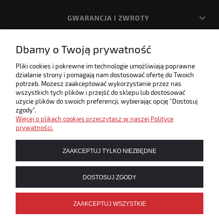
GWARANCJA I ZWROTY
Dbamy o Twoją prywatność
O FIRMIE
Pliki cookies i pokrewne im technologie umożliwiają poprawne
działanie strony i pomagają nam dostosować ofertę do Twoich
Internetowa księgarnia muzyczna! Zapraszamy!
potrzeb. Możesz zaakceptować wykorzystanie przez nas
Umożliwiamy płatności elektroniczne w naszym sklepie
wszystkich tych plików i przejść do sklepu lub dostosować
użycie plików do swoich preferencji, wybierając opcję "Dostosuj
zgody".
Więcej o plikach cookies przeczytasz w naszej Polityce
prywatności.
ZAAKCEPTUJ TYLKO NIEZBĘDNE
DOSTOSUJ ZGODY
ZAAKCEPTUJ WSZYSTKIE
POKAŻ PEŁNĄ WERSJĘ STRONY