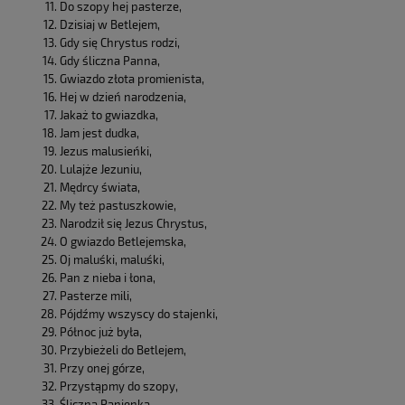
Do szopy hej pasterze,
Dzisiaj w Betlejem,
Gdy się Chrystus rodzi,
Gdy śliczna Panna,
Gwiazdo złota promienista,
Hej w dzień narodzenia,
Jakaż to gwiazdka,
Jam jest dudka,
Jezus malusieńki,
Lulajże Jezuniu,
Mędrcy świata,
My też pastuszkowie,
Narodził się Jezus Chrystus,
O gwiazdo Betlejemska,
Oj maluśki, maluśki,
Pan z nieba i łona,
Pasterze mili,
Pójdźmy wszyscy do stajenki,
Północ już była,
Przybieżeli do Betlejem,
Przy onej górze,
Przystąpmy do szopy,
Śliczna Panienka,