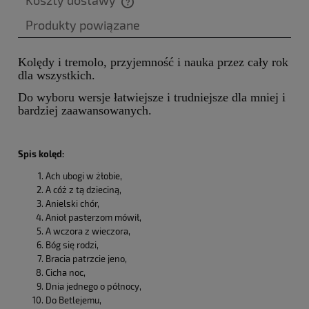
Cena nie zawiera ewentualnych kosztów płatności
Produkty powiązane
Kolędy i tremolo, przyjemność i nauka przez cały rok
dla wszystkich.
Do wyboru wersje łatwiejsze i trudniejsze dla mniej i
bardziej zaawansowanych.
Spis kolęd:
Ach ubogi w żłobie,
A cóż z tą dzieciną,
Anielski chór,
Anioł pasterzom mówił,
A wczora z wieczora,
Bóg się rodzi,
Bracia patrzcie jeno,
Cicha noc,
Dnia jednego o północy,
Do Betlejemu,