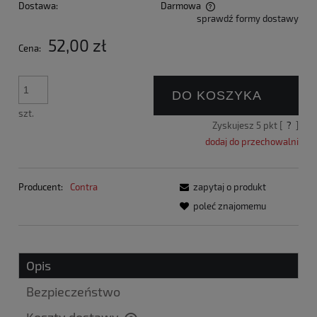
Dostawa:
Darmowa
sprawdź formy dostawy
Cena nie zawiera ewentualnych kosztów płatności
52,00 zł
Cena:
DO KOSZYKA
szt.
Zyskujesz
5
pkt [
?
]
dodaj do przechowalni
Producent:
Contra
zapytaj o produkt
poleć znajomemu
Opis
Bezpieczeństwo
Koszty dostawy