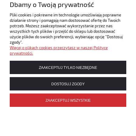
Dbamy o Twoją prywatność
Wysyłka w:
sprowadzamy ok. 7-10
dni
Pliki cookies i pokrewne im technologie umożliwiają poprawne
działanie strony i pomagają nam dostosować ofertę do Twoich
29,90 zł
potrzeb. Możesz zaakceptować wykorzystanie przez nas
wszystkich tych plików i przejść do sklepu lub dostosować
użycie plików do swoich preferencji, wybierając opcję "Dostosuj
DO KOSZYKA
zgody".
Więcej o plikach cookies przeczytasz w naszej Polityce
prywatności.
ZAAKCEPTUJ TYLKO NIEZBĘDNE
DOSTOSUJ ZGODY
«
1
2
3
4
»
ZAAKCEPTUJ WSZYSTKIE
Kolędy
Trudno wyobrazić sobie czas Bożego Narodzenia bez kolędy. Te
piękne pieśni o Bożym Narodzeniu tworzą niepowtarzalny nastrój i
są bardzo ważnym elementem naszej polskiej kultury.