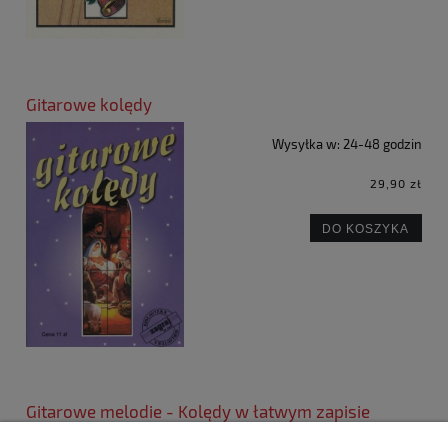
Gitarowe kolędy
Wysyłka w:
24-48 godzin
29,90 zł
DO KOSZYKA
Gitarowe melodie - Kolędy w łatwym zapisie
nutowym i tabulatorowym na gitarę