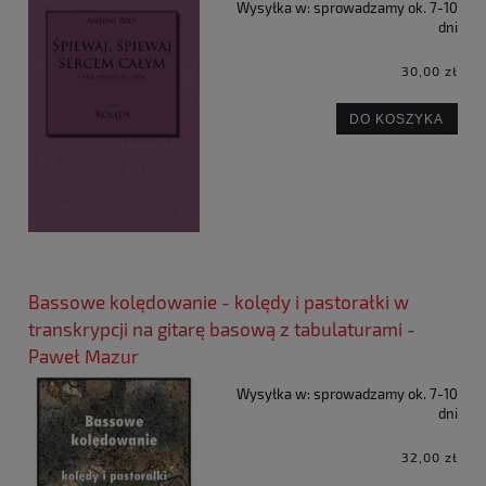
Wysyłka w:
sprowadzamy ok. 7-10
dni
30,00 zł
DO KOSZYKA
Bassowe kolędowanie - kolędy i pastorałki w
transkrypcji na gitarę basową z tabulaturami -
Paweł Mazur
Wysyłka w:
sprowadzamy ok. 7-10
dni
32,00 zł