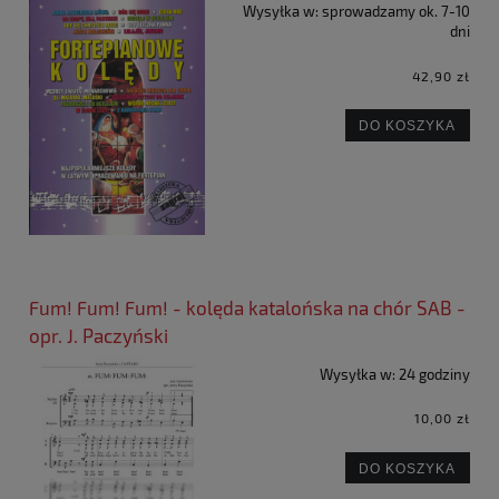
Wysyłka w:
sprowadzamy ok. 7-10
dni
42,90 zł
DO KOSZYKA
Fum! Fum! Fum! - kolęda katalońska na chór SAB -
opr. J. Paczyński
Wysyłka w:
24 godziny
10,00 zł
DO KOSZYKA