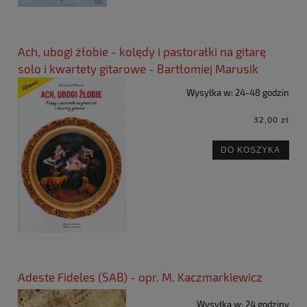
Ach, ubogi żłobie - kolędy i pastorałki na gitarę
solo i kwartety gitarowe - Bartłomiej Marusik
Wysyłka w:
24-48 godzin
32,00 zł
DO KOSZYKA
Adeste Fideles (SAB) - opr. M. Kaczmarkiewicz
Wysyłka w:
24 godziny